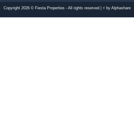
Copyright 2026 © Fiesta Properties - All rights reserved | ⚡ by
Alphashare