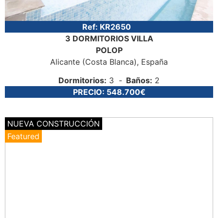
Ref:
KR2650
3 DORMITORIOS
VILLA
POLOP
Alicante (Costa Blanca)
, España
Dormitorios:
3
Baños:
2
PRECIO:
548.700€
NUEVA CONSTRUCCIÓN
Featured