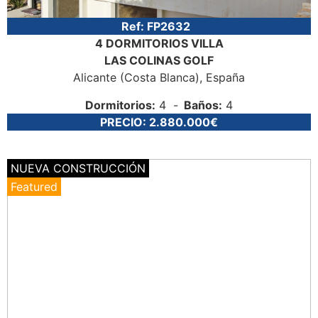
Ref:
FP2632
4 DORMITORIOS
VILLA
LAS COLINAS GOLF
Alicante (Costa Blanca)
, España
Dormitorios:
4
Baños:
4
PRECIO:
2.880.000€
NUEVA CONSTRUCCIÓN
Featured